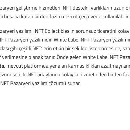
aryeri geliştirme hizmetleri, NFT destekli varlıkların uzun
nı hesaba katan birden fazla mevcut çerçevede kullanılabilir.
ryeri yazılımı, NFT Collectibles’ın sorunsuz ticaretini kolay
ir NFT Pazaryeri yazılımıdır. White Label NFT Pazaryeri yazılım
lası gibi çeşitli NFT’lerin etkin bir şekilde listelenmesine, sa
if verilmesine olanak tanır. Önde gelen White Label NFT Paza
ta
, mevcut platformda yer alan karmaşıklıkları azaltmayı a
 çözüm seti ile NFT adaylarına kolayca hizmet eden birden fazl
 NFT Pazaryeri yazılım çözümü sunar.