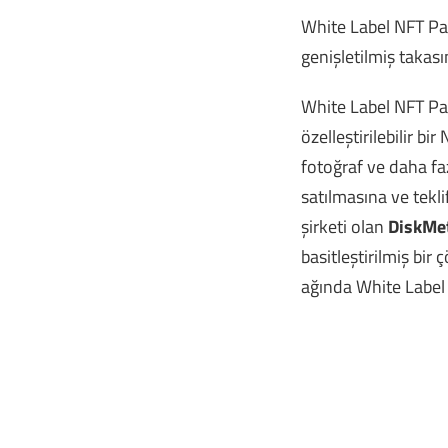
White Label NFT Paz
genişletilmiş takası
White Label NFT Paza
özelleştirilebilir b
fotoğraf ve daha faz
satılmasına ve tekl
şirketi olan
DiskMe
basitleştirilmiş bir
ağında White Label